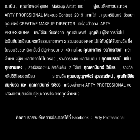
อ.แป้น , คุณก่อพงศ์ ชูแสง Makeup Artist และ ผู้ชนะเลิศการประกวด
ARTY PROFSSIONAL Makeup Contest 2019 ภาคใต้ , คุณตรีมินทร์ ธีรธนา
อุดมวัชร์ CREATIVE MAKEUP DIRECTOR เครื่องสำอาง ARTY
PROFSSIONAL และได้รับเกียรติจาก คุณเด่นพงศ์ บุญเต็ม ผู้จัดการทั่วไป
โรบินสันโอเชี่ยนนครศรีธรรมราชสาขา 2 ร่วมมอบช่อดอกไม้ให้กับผู้ได้รับรางวัล ซึ่ง
ในรอบชิงชนะเลิศครั้งนี้ มีผู้เข้ารอบกว่า 40 คนโดย
คุณภาศกร วรภัทรศยศ
คว้า
ตำแหน่งผู้ชนะเลิศภาคใต้ไปครอง , รางวัลรองชนะเลิศอันดับ 1
คุณธนธรณ์ แก่น
กุหลาบแดง
, รางวัลรองชนะเลิศอันดับ 2 ได้แก่
คุณคามินทร์ วิเชียร
, รางวัล
คลิปวีดีโอยอดเยี่ยม 3 รางวัล
คุณเบญญาพัชร์ สุวรรณรัตน์ , คุณสิทธิชัย
สมุห์นวล และ คุณคามินทร์ วิเชียร
เครื่องสำอาง ARTY PROFESSIONAL ขอ
แสดงความยินดีกับผู้ชนะการประกวดทุกตำแหน่ง
ติดตามรายละเอียดการประกวดได้ที่ Facebook : Arty Professional