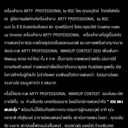
เครื่องสำอาง ARTY PROFESSIONAL by BSC โดย คุณอนุรักษ์ โกศลโชติชโล
ธร ผู้จัดการผลิตภัณฑ์เครื่องสำอาง ARTY PROFESSIONAL by BSC
บมจ.ไอ.ซี.ซี.อินเตอร์เนชั่นแนล และ คุณตรีมินทร์ ธีรธนาอุดมวัชร์ Creative make
up Director เครื่องสำอาง ARTY PROFESSIONAL เครื่องสำอางที่อยู่เบื้องหลัง
การแต่งหน้าการประกวดไทยซุปเปอร์โมเดลคอนเทสต์ และวงการแฟชั่นต่างๆมากมาย
จัดประกวด ARTY PROFESSIONAL MAKEUP CONTEST 2022 เพื่อเฟ้นหา
Makeup Artist หน้าใหม่ ทั้ง 4 ภาค เป็นการประกวดแต่งหน้าแฟชั่น เน้นการใช้
ความคิดสร้างสรรค์ การแต่งหน้าสไตล์ใหม่ๆที่ออกมาดูสวย ทันสมัยและดูแฟชั่น เปิด
โอกาสสำหรับผู้ที่สนใจ ไม่จำกัดเพศ ขอเพียงมีใจรักการแต่งหน้า ชิงเงินรางวัลและ
ของรางวัล รวมมูลค่ากว่า 5 แสนบาท
ครั้งนี้จัดประกวด ARTY PROFESSIONAL MAKEUP CONTEST รอบชิงชนะเลิศ
ภาคใต้ขึ้น ณ ห้างเซ็นทรัล นครศรีธรรมราช โดยมีโจทย์การแต่งหน้าคือ
“ สวย แพง
แดงสะดุ้ง ”
พร้อมกันนี้ได้รับเกียรติจากคณะกรรมการผู้ทรงคุณวุฒิ อาทิ คุณ
คชาชาติ ศรีสุริยวงค์ อาจารย์สอนแต่งหน้าแฟชั่น สถาบันการแสดง ไอยรา , คุณเฉลิม
ชัย องอาจ สถาบันแอ็ฟเทรนนิ่งเซ็นเตอร์ , คุณสราวุฒิ เนตรไสว ร้านเสริมสวย