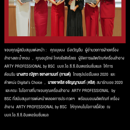
ขอบคุณผู้สนับสนุนแต่งหน้า : คุณบุษบง มิ่งขวัญยืน ผู้อำนวยการฝ่ายเครื่
อง
สำอางและน้ำหอม , คุณอนุรักษ์ โกศลโชติชโลธร ผู้จัดการผลิตภัณฑ์เครื่
องสำอาง
ARTY PROFESSIONAL by BSC บมจ.ไอ.ซี.ซี.อินเตอร์เนชั่
นแนล ให้การ
ต้อนรับ
นางสาว
ณัฐชา ชยางคานนท์
(กานต์)
ไทยซุปเปอร์โมเดล 2020 และ
ตำแหน่ง Digital’s Choice ,
นาย
อาคริส อธิญญานนท์
(
คริส
) สมาร์ทบอย 2020
และคณะ ในโอกาสที่มาขอบคุณเครื่
องสำอาง ARTY PROFESSIONAL by
BSC ที่สนับสนุนการแต่งหน้
าตลอดการประกวดฯ พร้อมมอบผลิตภัณฑ์ เครื่อง
สำอาง ARTY PROFESSIONAL by BSC ให้ทุกคนในโอกาสนี้ด้วย ณ
บมจ.ไอ.ซี.ซี.อินเตอร์เนชั่นแนล